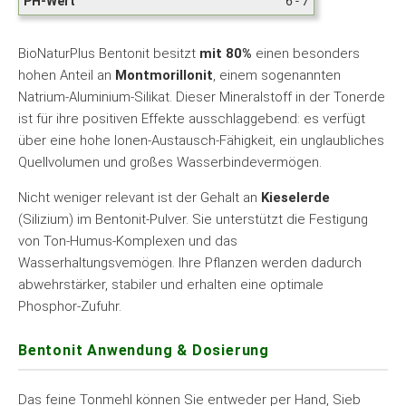
PH-Wert
6 - 7
BioNaturPlus Bentonit besitzt
mit 80%
einen besonders
hohen Anteil an
Montmorillonit
, einem sogenannten
Natrium-Aluminium-Silikat. Dieser Mineralstoff in der Tonerde
ist für ihre positiven Effekte ausschlaggebend: es verfügt
über eine hohe Ionen-Austausch-Fähigkeit, ein unglaubliches
Quellvolumen und großes Wasserbindevermögen.
Nicht weniger relevant ist der Gehalt an
Kieselerde
(Silizium) im Bentonit-Pulver. Sie unterstützt die Festigung
von Ton-Humus-Komplexen und das
Wasserhaltungsvemögen. Ihre Pflanzen werden dadurch
abwehrstärker, stabiler und erhalten eine optimale
Phosphor-Zufuhr.
Bentonit Anwendung & Dosierung
Das feine Tonmehl können Sie entweder per Hand, Sieb