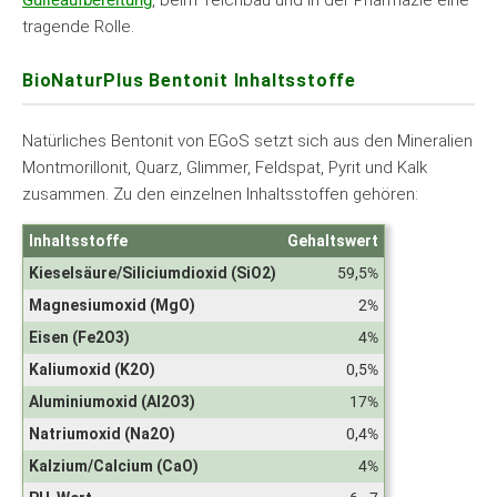
Gülleaufbereitung
, beim Teichbau und in der Pharmazie eine
tragende Rolle.
BioNaturPlus Bentonit Inhaltsstoffe
Natürliches Bentonit von EGoS setzt sich aus den Mineralien
Montmorillonit, Quarz, Glimmer, Feldspat, Pyrit und Kalk
zusammen. Zu den einzelnen Inhaltsstoffen gehören:
Inhaltsstoffe
Gehaltswert
Kieselsäure/Siliciumdioxid (SiO2)
59,5%
Magnesiumoxid (MgO)
2%
Eisen (Fe2O3)
4%
Kaliumoxid (K2O)
0,5%
Aluminiumoxid (Al2O3)
17%
Natriumoxid (Na2O)
0,4%
Kalzium/Calcium (CaO)
4%