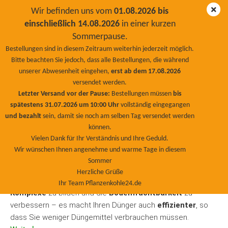
Wir befinden uns vom
01.08.2026 bis
einschließlich 14.08.2026
in einer kurzen
Sommerpause.
Bentonit
Bestellungen sind in diesem Zeitraum weiterhin jederzeit möglich.
Bitte beachten Sie jedoch, dass alle Bestellungen, die während
unserer Abwesenheit eingehen,
erst ab dem 17.08.2026
versendet werden.
Letzter Versand vor der Pause:
Bestellungen müssen
bis
Mit BioNaturPlus Bentonit lässt sich Ihr Gartenboden,
spätestens 31.07.2026 um 10:00 Uhr
vollständig eingegangen
Kompost oder Acker
schnell und zuverlässig verbessern
!
und bezahlt
sein, damit sie noch am selben Tag versendet werden
Als wertvoller Helfer bindet das Tonmehl essentielle
können.
Nährstoffe und Mineralien, um diese an Boden & Pflanzen
Vielen Dank für Ihr Verständnis und Ihre Geduld.
abzugeben.
Wenn Sie
Sandböden
in fruchtbaren Boden
Wir wünschen Ihnen angenehme und warme Tage in diesem
umgestalten möchten, finden Sie hier viele Informationen.
Sommer
Herzliche Grüße
Dadurch trägt Bentonit nicht nur dazu bei,
Ton-Humus-
Ihr Team Pflanzenkohle24.de
Komplexe
zu bilden und die
Bodenfruchtbarkeit
zu
verbessern – es macht Ihren Dünger auch
effizienter
, so
dass Sie weniger Düngemittel verbrauchen müssen.