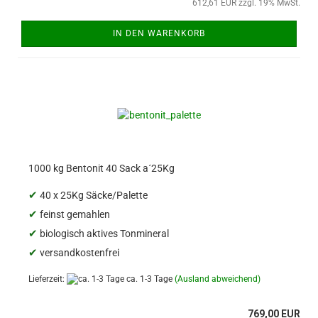
612,61 EUR zzgl. 19% MwSt.
IN DEN WARENKORB
1000 kg Bentonit 40 Sack a´25Kg
✔
40 x 25Kg Säcke/Palette
✔
feinst gemahlen
✔
biologisch aktives Tonmineral
✔
versandkostenfrei
Lieferzeit:
ca. 1-3 Tage
(Ausland abweichend)
769,00 EUR