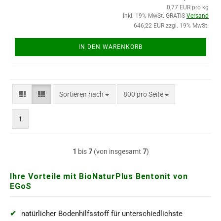
0,77 EUR pro kg
inkl. 19% MwSt. GRATIS
Versand
646,22 EUR zzgl. 19% MwSt.
IN DEN WARENKORB
Sortieren nach
pro Seite
Sortieren nach
800 pro Seite
1
1
bis
7
(von insgesamt
7
)
Ihre Vorteile mit BioNaturPlus Bentonit von
EGoS
natürlicher Bodenhilfsstoff für unterschiedlichste