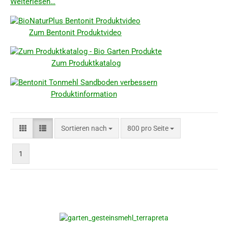
Weiterlesen…
Zum Bentonit Produktvideo
Zum Produktkatalog
Produktinformation
Sortieren nach
pro Seite
Sortieren nach
800 pro Seite
1