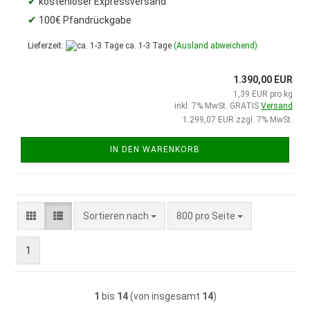
✔
kostenloser Expressversand
✔
100€ Pfandrückgabe
Lieferzeit:
ca. 1-3 Tage
(Ausland abweichend)
1.390,00 EUR
1,39 EUR pro kg
inkl. 7% MwSt. GRATIS
Versand
1.299,07 EUR zzgl. 7% MwSt.
IN DEN WARENKORB
Sortieren nach
pro Seite
Sortieren nach
800 pro Seite
1
1
bis
14
(von insgesamt
14
)