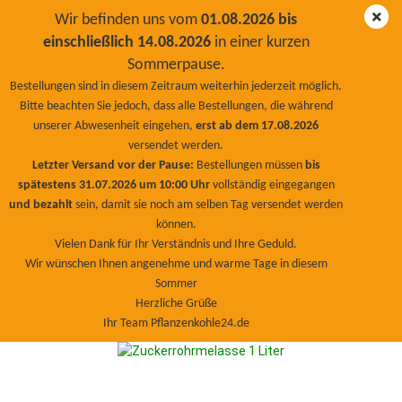
Wir befinden uns vom
01.08.2026 bis
einschließlich 14.08.2026
in einer kurzen
Sommerpause.
EM Stammlösung & Zuckerrohmelasse
Bestellungen sind in diesem Zeitraum weiterhin jederzeit möglich.
Bitte beachten Sie jedoch, dass alle Bestellungen, die während
unserer Abwesenheit eingehen,
erst ab dem 17.08.2026
versendet werden.
Letzter Versand vor der Pause:
Bestellungen müssen
bis
spätestens 31.07.2026 um 10:00 Uhr
vollständig eingegangen
Sortieren nach
pro Seite
Sortieren nach
800 pro Seite
und bezahlt
sein, damit sie noch am selben Tag versendet werden
können.
1
Vielen Dank für Ihr Verständnis und Ihre Geduld.
Wir wünschen Ihnen angenehme und warme Tage in diesem
Sommer
Herzliche Grüße
Ihr Team Pflanzenkohle24.de