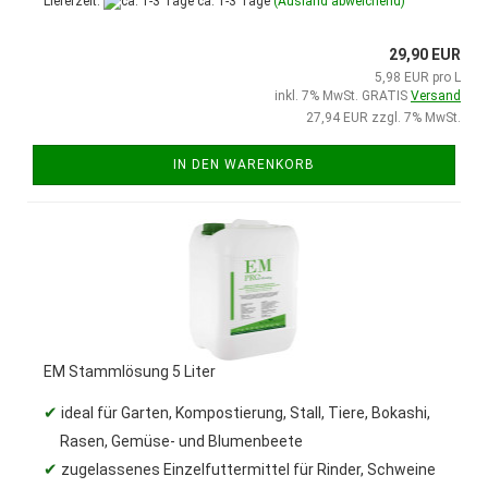
Lieferzeit:
ca. 1-3 Tage
(Ausland abweichend)
29,90 EUR
5,98 EUR pro L
inkl. 7% MwSt. GRATIS
Versand
27,94 EUR zzgl. 7% MwSt.
IN DEN WARENKORB
EM Stammlösung 5 Liter
✔
ideal für Garten, Kompostierung, Stall, Tiere, Bokashi,
Rasen, Gemüse- und Blumenbeete
✔
zugelassenes Einzelfuttermittel für Rinder, Schweine