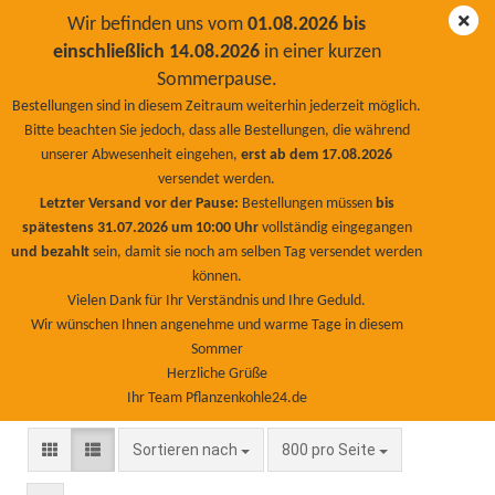
Wir befinden uns vom
01.08.2026 bis
einschließlich 14.08.2026
in einer kurzen
Sommerpause.
Geflügel
Bestellungen sind in diesem Zeitraum weiterhin jederzeit möglich.
Bitte beachten Sie jedoch, dass alle Bestellungen, die während
unserer Abwesenheit eingehen,
erst ab dem 17.08.2026
versendet werden.
Letzter Versand vor der Pause:
Bestellungen müssen
bis
Futterkohle, Staubbäder, Kieselgur für Geflügel –
spätestens 31.07.2026 um 10:00 Uhr
vollständig eingegangen
natürliche Pflanzenkohle zur Ertragssteigerung
und bezahlt
sein, damit sie noch am selben Tag versendet werden
Gesundes Geflügel ist und bleibt Ihre wichtigste Grundlage
können.
für eine erfolgreiche Geflügelhaltung. Egal ob Küken,
Vielen Dank für Ihr Verständnis und Ihre Geduld.
Junghenne oder ausgewachsener Puter – Futterkohle für
Wir wünschen Ihnen angenehme und warme Tage in diesem
Geflügel setzt genau dort an, wo die meisten Krankheiten
Sommer
Herzliche Grüße
beginnen: nämlich im Darm des Tieres.
Ihr Team Pflanzenkohle24.de
Sortieren nach
pro Seite
Sortieren nach
800 pro Seite