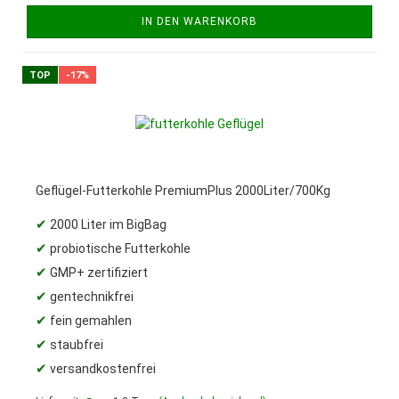
IN DEN WARENKORB
TOP
-17%
Geflügel-Futterkohle PremiumPlus 2000Liter/700Kg
✔
2000 Liter im BigBag
✔
probiotische Futterkohle
✔
GMP+ zertifiziert
✔
gentechnikfrei
✔
fein gemahlen
✔
staubfrei
✔
versandkostenfrei