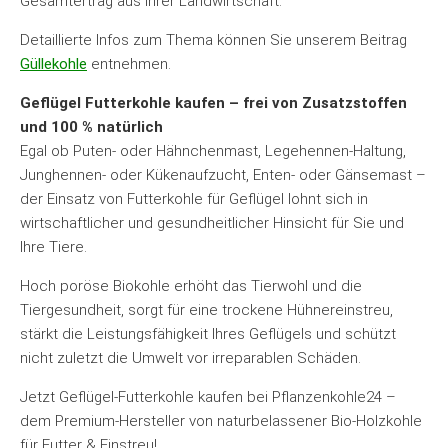
Gesamtertrag aus Ihrer Landwirtschaft.
Detaillierte Infos zum Thema können Sie unserem Beitrag
Güllekohle
entnehmen.
Geflügel Futterkohle kaufen – frei von Zusatzstoffen
und 100 % natürlich
Egal ob Puten- oder Hähnchenmast, Legehennen-Haltung,
Junghennen- oder Kükenaufzucht, Enten- oder Gänsemast –
der Einsatz von Futterkohle für Geflügel lohnt sich in
wirtschaftlicher und gesundheitlicher Hinsicht für Sie und
Ihre Tiere.
Hoch poröse Biokohle erhöht das Tierwohl und die
Tiergesundheit, sorgt für eine trockene Hühnereinstreu,
stärkt die Leistungsfähigkeit Ihres Geflügels und schützt
nicht zuletzt die Umwelt vor irreparablen Schäden.
Jetzt Geflügel-Futterkohle kaufen bei Pflanzenkohle24 –
dem Premium-Hersteller von naturbelassener Bio-Holzkohle
für Futter & Einstreu!