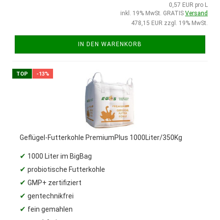
0,57 EUR pro L
inkl. 19% MwSt. GRATIS
Versand
478,15 EUR zzgl. 19% MwSt.
IN DEN WARENKORB
TOP
-13%
Geflügel-Futterkohle PremiumPlus 1000Liter/350Kg
✔
1000 Liter im BigBag
✔
probiotische Futterkohle
✔
GMP+ zertifiziert
✔
gentechnikfrei
✔
fein gemahlen