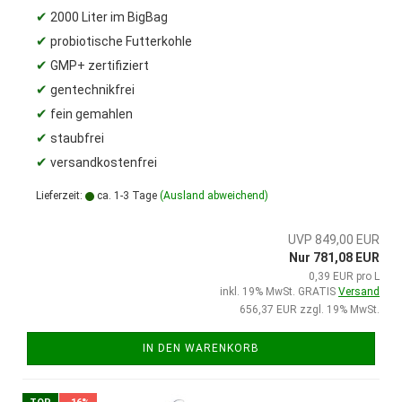
✔
2000 Liter im BigBag
✔
probiotische Futterkohle
✔
GMP+ zertifiziert
✔
gentechnikfrei
✔
fein gemahlen
✔
staubfrei
✔
versandkostenfrei
Lieferzeit:
ca. 1-3 Tage
(Ausland abweichend)
UVP 849,00 EUR
Nur 781,08 EUR
0,39 EUR pro L
inkl. 19% MwSt. GRATIS
Versand
656,37 EUR zzgl. 19% MwSt.
IN DEN WARENKORB