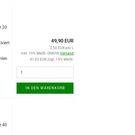
e 20
49,90 EUR
iviert
2,50 EUR pro L
inkl. 19% MwSt. GRATIS
Versand
hlen
41,93 EUR zzgl. 19% MwSt.
d
IN DEN WARENKORB
e 40