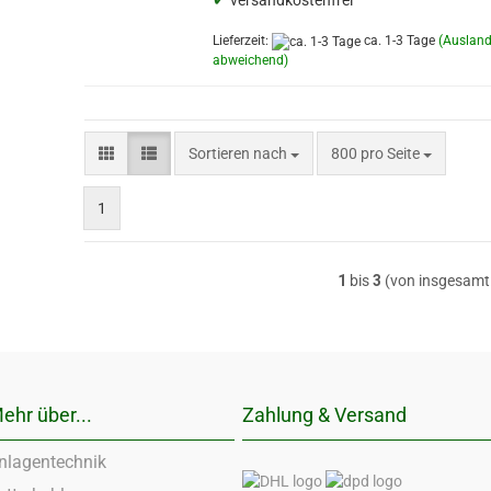
✔
versandkostenfrei
Lieferzeit:
ca. 1-3 Tage
(Auslan
abweichend)
Sortieren nach
pro Seite
Sortieren nach
800 pro Seite
1
1
bis
3
(von insgesam
ehr über...
Zahlung & Versand
nlagentechnik