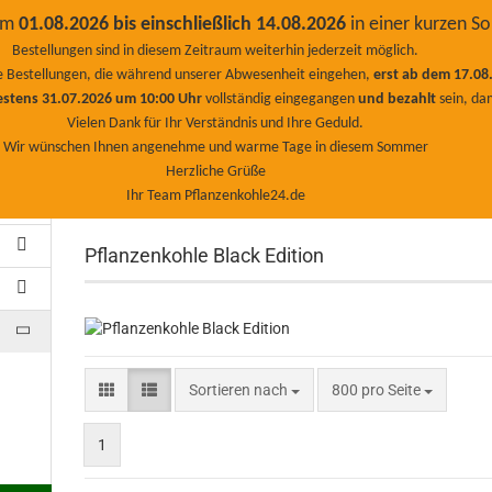
Deutsc
vom
01.08.2026 bis einschließlich 14.08.2026
in einer kurzen 
kundenservice@egosgr
Bestellungen sind in diesem Zeitraum weiterhin jederzeit möglich.
Suche...
TEL: +49 (0) 2045 / 46
lle Bestellungen, die während unserer Abwesenheit eingehen,
erst ab dem 17.08
Alle
Whatsapp +49 15
estens 31.07.2026 um 10:00 Uhr
vollständig eingegangen
und bezahlt
sein, da
5142790
Vielen Dank für Ihr Verständnis und Ihre Geduld.
WIRTSCHAFT
PFLANZENKOHLE PREMIUMPLUS
SALE %
ZEOLIT
Wir wünschen Ihnen angenehme und warme Tage in diesem Sommer
Herzliche Grüße
KIESELGUR
KON-TIKI
EM - EFFEKTIVE MIKROORGANISMEN
K
Ihr Team Pflanzenkohle24.de
»
»
Startseite
Pflanzenkohle PremiumPlus
Pflanzenkohle Bla
GUANO DÜNGER
RASEN DÜNGER
BIO DÜNGER PELLETS GRANU
Pflanzenkohle Black Edition
Sortieren nach
pro Seite
Sortieren nach
800 pro Seite
1