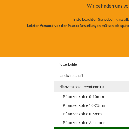
Wir befinden uns 
Bitte beachten Sie jedoch, dass a
Letzter Versand vor der Pause:
Bestellungen müssen
bis spät
EINSTREU
FUTTERKOHLE
LAND
TERRA PRETA
BIO NATURDÜNGER
Einstreu
KOMPOST
SCHAFWOLL BIODÜNGER
Futterkohle
Landwirtschaft
Pflanzenkohle PremiumPlus
Pflanzenkohle 0-10mm
Pflanzenkohle 10-25mm
Pflanzenkohle 0-5mm
Pflanzenkohle All-in-one