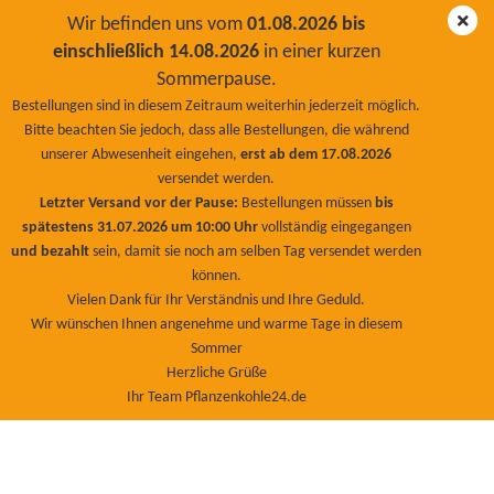
Wir befinden uns vom
01.08.2026 bis
einschließlich 14.08.2026
in einer kurzen
Sommerpause.
Kälber-Futterkohle PremiumPlus 100Liter/30Kg
Bestellungen sind in diesem Zeitraum weiterhin jederzeit möglich.
MiniBag
Bitte beachten Sie jedoch, dass alle Bestellungen, die während
unserer Abwesenheit eingehen,
erst ab dem 17.08.2026
BioNaturPlus
versendet werden.
Letzter Versand vor der Pause:
Bestellungen müssen
bis
spätestens 31.07.2026 um 10:00 Uhr
vollständig eingegangen
und bezahlt
sein, damit sie noch am selben Tag versendet werden
können.
Vielen Dank für Ihr Verständnis und Ihre Geduld.
Wir wünschen Ihnen angenehme und warme Tage in diesem
Sommer
Herzliche Grüße
Ihr Team Pflanzenkohle24.de