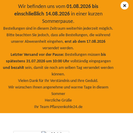
Wir befinden uns vom
01.08.2026 bis
einschließlich 14.08.2026
in einer kurzen
Sommerpause.
Futterkohle PremiumPlus Klein & Großtiere 1000l
Bestellungen sind in diesem Zeitraum weiterhin jederzeit möglich.
/350Kg
Bitte beachten Sie jedoch, dass alle Bestellungen, die während
unserer Abwesenheit eingehen,
erst ab dem 17.08.2026
BioNaturPlus
versendet werden.
Letzter Versand vor der Pause:
Bestellungen müssen
bis
spätestens 31.07.2026 um 10:00 Uhr
vollständig eingegangen
und bezahlt
sein, damit sie noch am selben Tag versendet werden
können.
Vielen Dank für Ihr Verständnis und Ihre Geduld.
Wir wünschen Ihnen angenehme und warme Tage in diesem
Sommer
Herzliche Grüße
Ihr Team Pflanzenkohle24.de