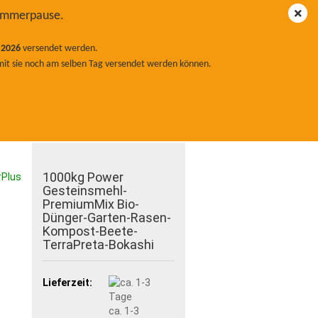
hland
Kundenlogin
Merkzettel
Sommerpause.
oup.de
 98 46
Ihr Warenkorb
.2026
versendet werden.
0,00 EUR
525
mit sie noch am selben Tag versendet werden können.
TH
GESTEINSMEHLE
MULCH
ÜCHEN BOKASHI
KOMPOSTER
NULAT PULVER
MYKORRHIZA
1000kg Power
rPlus
Gesteinsmehl-
PremiumMix Bio-
Dünger-Garten-Rasen-
Kompost-Beete-
TerraPreta-Bokashi
Lieferzeit:
ca. 1-3