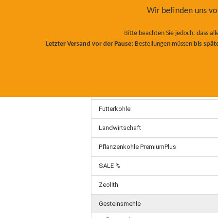
Wir befinden uns 
Bitte beachten Sie jedoch, dass a
Letzter Versand vor der Pause:
Bestellungen müssen
bis spät
EINSTREU
FUTTERKOHLE
LAND
TERRA PRETA
BIO NATURDÜNGER
Einstreu
KOMPOST
SCHAFWOLL BIODÜNGER
Futterkohle
Landwirtschaft
Pflanzenkohle PremiumPlus
SALE %
Zeolith
Gesteinsmehle