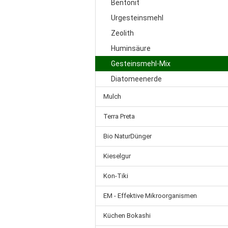
Bentonit
Urgesteinsmehl
Zeolith
Huminsäure
Gesteinsmehl-Mix
Diatomeenerde
Mulch
Terra Preta
Bio NaturDünger
Kieselgur
Kon-Tiki
EM - Effektive Mikroorganismen
Küchen Bokashi