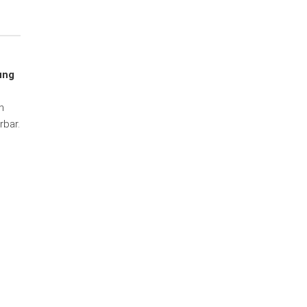
g
ung
n
rbar.