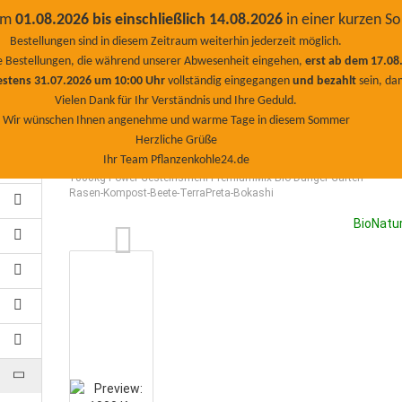
Deutsc
vom
01.08.2026 bis einschließlich 14.08.2026
in einer kurzen 
kundenservice@egosgr
Bestellungen sind in diesem Zeitraum weiterhin jederzeit möglich.
Suche...
TEL: +49 (0) 2045 / 46
lle Bestellungen, die während unserer Abwesenheit eingehen,
erst ab dem 17.08
Alle
Whatsapp +49 1
estens 31.07.2026 um 10:00 Uhr
vollständig eingegangen
und bezahlt
sein, da
5142790
Vielen Dank für Ihr Verständnis und Ihre Geduld.
WIRTSCHAFT
PFLANZENKOHLE PREMIUMPLUS
SALE %
ZEOLI
Wir wünschen Ihnen angenehme und warme Tage in diesem Sommer
Herzliche Grüße
KIESELGUR
KON-TIKI
EM - EFFEKTIVE MIKROORGANISMEN
K
Ihr Team Pflanzenkohle24.de
»
»
»
Startseite
Gesteinsmehle
Gesteinsmehl-Mix
1000kg Power Gesteinsmehl-PremiumMix Bio-Dünger-Garten-
GUANO DÜNGER
RASEN DÜNGER
BIO DÜNGER PELLETS GRA
Rasen-Kompost-Beete-TerraPreta-Bokashi
BioNatu