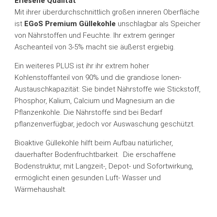
Erlesene Qualität
Mit ihrer überdurchschnittlich großen inneren Oberfläche
ist
EGoS Premium Güllekohle
unschlagbar als Speicher
von Nährstoffen und Feuchte. Ihr extrem geringer
Ascheanteil von 3-5% macht sie
äußerst ergiebig.
Ein weiteres PLUS ist ihr ihr extrem hoher
Kohlenstoffanteil von 90% und die grandiose Ionen-
Austauschkapazität: Sie bindet Nährstoffe wie Stickstoff,
Phosphor, Kalium, Calcium und Magnesium an die
Pflanzenkohle. Die Nährstoffe sind bei Bedarf
pflanzenverfügbar, jedoch vor Auswaschung geschützt.
Bioaktive Güllekohle hilft beim Aufbau natürlicher,
dauerhafter Bodenfruchtbarkeit. Die erschaffene
Bodenstruktur, mit Langzeit-, Depot- und Sofortwirkung,
ermöglicht einen gesunden Luft- Wasser und
Wärmehaushalt.