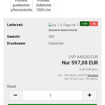
TOP
-8%
Lieferzeit:
ca. 1-3 Tage
(Ausland abweichend)
Gewicht:
300
Druckname:
Güllekohle
UVP 649,00 EUR
Nur 597,08 EUR
0,60 EUR pro L
inkl. 19% MwSt. GRATIS
Versand
501,75 EUR zzgl. 19% MwSt.
Stück:
Stück