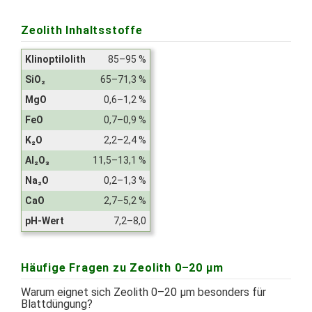
Zeolith Inhaltsstoffe
Klinoptilolith
85–95 %
SiO₂
65–71,3 %
MgO
0,6–1,2 %
FeO
0,7–0,9 %
K₂O
2,2–2,4 %
Al₂O₃
11,5–13,1 %
Na₂O
0,2–1,3 %
CaO
2,7–5,2 %
pH-Wert
7,2–8,0
Häufige Fragen zu Zeolith 0–20 µm
Warum eignet sich Zeolith 0–20 µm besonders für
Blattdüngung?