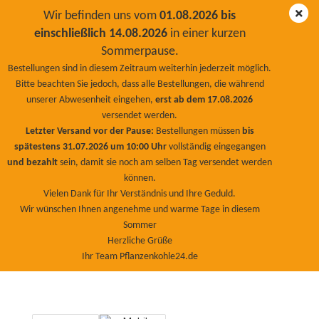
Wir befinden uns vom
01.08.2026 bis
einschließlich 14.08.2026
in einer kurzen
Sommerpause.
Pflanzenkohle Premium Plus500/0-10mm 20Liter
Bestellungen sind in diesem Zeitraum weiterhin jederzeit möglich.
bioaktiv, gemahlen
Bitte beachten Sie jedoch, dass alle Bestellungen, die während
unserer Abwesenheit eingehen,
erst ab dem 17.08.2026
BioNaturPlus
versendet werden.
Letzter Versand vor der Pause:
Bestellungen müssen
bis
spätestens 31.07.2026 um 10:00 Uhr
vollständig eingegangen
und bezahlt
sein, damit sie noch am selben Tag versendet werden
können.
Vielen Dank für Ihr Verständnis und Ihre Geduld.
Wir wünschen Ihnen angenehme und warme Tage in diesem
Sommer
Herzliche Grüße
Ihr Team Pflanzenkohle24.de