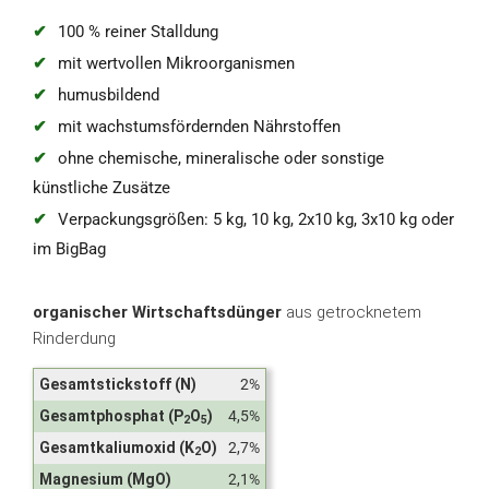
100 % reiner Stalldung
mit wertvollen Mikroorganismen
humusbildend
mit wachstumsfördernden Nährstoffen
ohne chemische, mineralische oder sonstige
künstliche Zusätze
Verpackungsgrößen: 5 kg, 10 kg, 2x10 kg, 3x10 kg oder
im BigBag
organischer Wirtschaftsdünger
aus getrocknetem
Rinderdung
Gesamtstickstoff (N)
2%
Gesamtphosphat (P
O
)
4,5%
2
5
Gesamtkaliumoxid (K
O)
2,7%
2
Magnesium (MgO)
2,1%