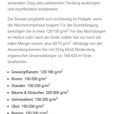
anwenden. Dazu den pelletierten Tierdung ausbringen
und oberflächlich einarbeiten.
Der Einsatz empfiehlt sich rechtzeitig im Frühjahr, wenn
die Wachstumsphase beginnt. Für die Grunddüngung
2
benötigen Sie in etwa 120-150 g/m
. Für das Nachdüngen
im Herbst oder nach der Ernte sollten Sie nur noch die
2
halbe Menge nutzen, also 60-75 g/m
. Abhängig von der
Anwendung können Sie mit 25 kg EGoS Rinderdung
organischer Universaldünger ca. 160-420 m² Erde
bearbeiten.
2
Gewürzpflanzen: 120-180 g/m
2
Rosen: 150-200 g/m
2
Stauden: 150-250 g/m
2
Bäume & Sträucher: 200-300 g/m
2
Gemüsebeet: 150-200 g/m
2
Obst: 150-200 g/m
2
Beeren: 150-200 g/m