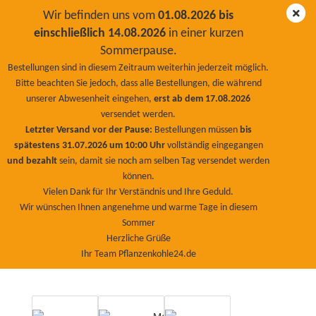
Wir befinden uns vom
01.08.2026 bis
einschließlich 14.08.2026
in einer kurzen
Sommerpause.
Kieselgur PremiumPlus 500Kg 25 x 20Kg
Bestellungen sind in diesem Zeitraum weiterhin jederzeit möglich.
Bitte beachten Sie jedoch, dass alle Bestellungen, die während
BioNaturPlus
unserer Abwesenheit eingehen,
erst ab dem 17.08.2026
versendet werden.
Letzter Versand vor der Pause:
Bestellungen müssen
bis
spätestens 31.07.2026 um 10:00 Uhr
vollständig eingegangen
und bezahlt
sein, damit sie noch am selben Tag versendet werden
können.
Vielen Dank für Ihr Verständnis und Ihre Geduld.
Wir wünschen Ihnen angenehme und warme Tage in diesem
Sommer
Herzliche Grüße
Ihr Team Pflanzenkohle24.de