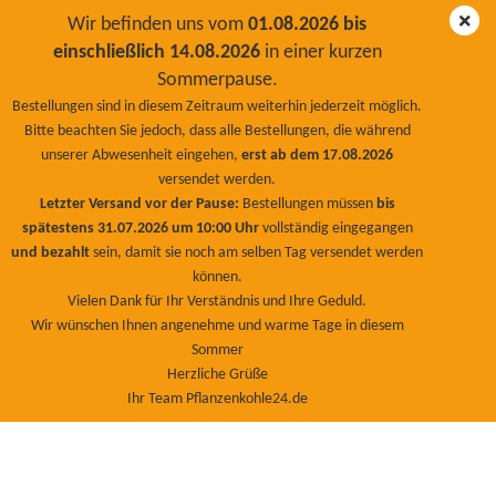
Wir befinden uns vom
01.08.2026 bis
einschließlich 14.08.2026
in einer kurzen
Sommerpause.
Kieselgur gegen rote Vogelmilben, Ameisen 10kg
Bestellungen sind in diesem Zeitraum weiterhin jederzeit möglich.
Bitte beachten Sie jedoch, dass alle Bestellungen, die während
BioNaturPlus
unserer Abwesenheit eingehen,
erst ab dem 17.08.2026
versendet werden.
Letzter Versand vor der Pause:
Bestellungen müssen
bis
spätestens 31.07.2026 um 10:00 Uhr
vollständig eingegangen
und bezahlt
sein, damit sie noch am selben Tag versendet werden
können.
Vielen Dank für Ihr Verständnis und Ihre Geduld.
Wir wünschen Ihnen angenehme und warme Tage in diesem
Sommer
Herzliche Grüße
Ihr Team Pflanzenkohle24.de