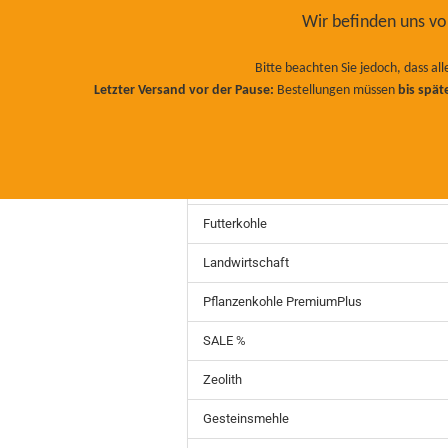
Wir befinden uns 
Bitte beachten Sie jedoch, dass a
Letzter Versand vor der Pause:
Bestellungen müssen
bis spät
EINSTREU
FUTTERKOHLE
LAND
TERRA PRETA
BIO NATURDÜNGER
Einstreu
KOMPOST
SCHAFWOLL BIODÜNGER
Futterkohle
Landwirtschaft
Pflanzenkohle PremiumPlus
SALE %
Zeolith
Gesteinsmehle