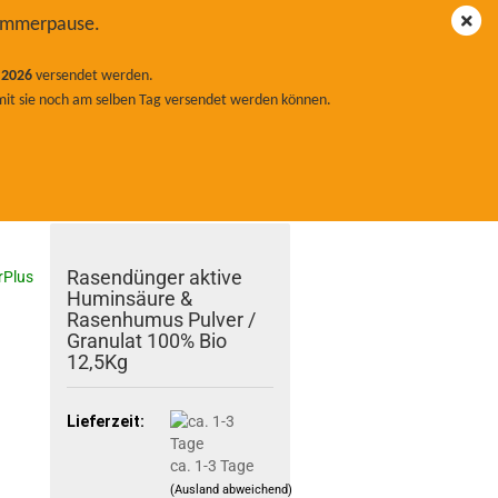
hland
Kundenlogin
Merkzettel
Sommerpause.
oup.de
 98 46
Ihr Warenkorb
.2026
versendet werden.
0,00 EUR
525
mit sie noch am selben Tag versendet werden können.
H
GESTEINSMEHLE
MULCH
ÜCHEN BOKASHI
KOMPOSTER
LAT PULVER
MYKORRHIZA
Rasendünger aktive
rPlus
Huminsäure &
Rasenhumus Pulver /
Granulat 100% Bio
12,5Kg
Lieferzeit:
ca. 1-3 Tage
(Ausland abweichend)