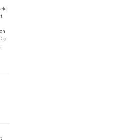
rekt
t.
n
uch
Die
h
t