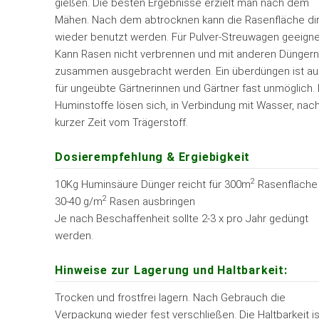
gießen. Die besten Ergebnisse erzielt man nach dem
Mähen. Nach dem abtrocknen kann die Rasenfläche di
wieder benutzt werden. Für Pulver-Streuwagen geeigne
Kann Rasen nicht verbrennen und mit anderen Dünger
zusammen ausgebracht werden. Ein überdüngen ist a
für ungeübte Gärtnerinnen und Gärtner fast unmöglich. 
Huminstoffe lösen sich, in Verbindung mit Wasser, nac
kurzer Zeit vom Trägerstoff.
Dosierempfehlung & Ergiebigkeit
2
10Kg Huminsäure Dünger reicht für 300m
Rasenfläche
2
30-40 g/m
Rasen ausbringen
Je nach Beschaffenheit sollte 2-3 x pro Jahr gedüngt
werden.
Hinweise zur Lagerung und Haltbarkeit:
Trocken und frostfrei lagern. Nach Gebrauch die
Verpackung wieder fest verschließen. Die Haltbarkeit is