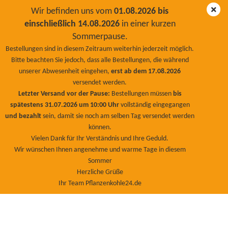
Wir befinden uns vom
01.08.2026 bis
einschließlich 14.08.2026
in einer kurzen
Sommerpause.
Rasendünger aktive Huminsäure & Rasenhumus Pulver
Bestellungen sind in diesem Zeitraum weiterhin jederzeit möglich.
/ Granulat 100% Bio 5Kg
Bitte beachten Sie jedoch, dass alle Bestellungen, die während
unserer Abwesenheit eingehen,
erst ab dem 17.08.2026
BioNaturPlus
versendet werden.
Letzter Versand vor der Pause:
Bestellungen müssen
bis
spätestens 31.07.2026 um 10:00 Uhr
vollständig eingegangen
und bezahlt
sein, damit sie noch am selben Tag versendet werden
können.
Vielen Dank für Ihr Verständnis und Ihre Geduld.
Wir wünschen Ihnen angenehme und warme Tage in diesem
Sommer
Herzliche Grüße
Ihr Team Pflanzenkohle24.de