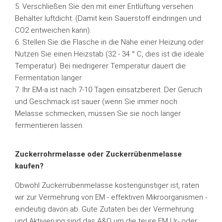
5. Verschließen Sie den mit einer Entlüftung versehen
Behälter luftdicht. (Damit kein Sauerstoff eindringen und
CO2 entweichen kann).
6. Stellen Sie die Flasche in die Nähe einer Heizung oder
Nutzen Sie einen Heizstab (32 - 34 ° C, dies ist die ideale
Temperatur). Bei niedrigerer Temperatur dauert die
Fermentation länger.
7. Ihr EM-a ist nach 7-10 Tagen einsatzbereit. Der Geruch
und Geschmack ist sauer (wenn Sie immer noch
Melasse schmecken, müssen Sie sie noch länger
fermentieren lassen.
Zuckerrohrmelasse oder Zuckerrübenmelasse
kaufen?
Obwohl Zuckerrübenmelasse kostengünstiger ist, raten
wir zur Vermehrung von EM - effektiven Mikroorganismen -
eindeutig davon ab. Gute Zutaten bei der Vermehrung
und Aktivierung sind das A&O um die teure EM Ur- oder