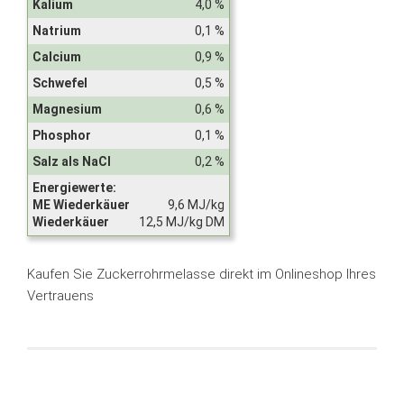
Kalium
4,0 %
Natrium
0,1 %
Calcium
0,9 %
Schwefel
0,5 %
Magnesium
0,6 %
Phosphor
0,1 %
Salz als NaCl
0,2 %
Energiewerte:
ME Wiederkäuer
9,6 MJ/kg
Wiederkäuer
12,5 MJ/kg DM
Kaufen Sie Zuckerrohrmelasse direkt im Onlineshop Ihres
Vertrauens